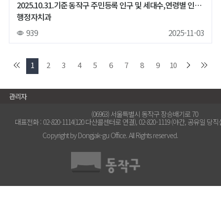
2025.10.31.기준 동작구 주민등록 인구 및 세대수,연령별 인구,65세이상 인구 현황
행정자치과
939
2025-11-03
1
2
3
4
5
6
7
8
9
10
관리자
(06963) 서울특별시 동작구 장승배기로 70
대표전화 : 02-820-1114(120 다산콜센터로 연결), 02-820-1119 (야간, 공유일 당직실) | 
Copyright by Dongjak-gu Office. All Rights reserved.