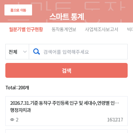
홈으로 이동
스마트 통계
월분기별 인구현황
동작통계연보
사업체조사보고서
빅
검색
Total :
200
2026.7.31.기준 동작구 주민등록 인구 및 세대수,연령별 인구,65세이상 인구 현황
행정자치과
2
16:12:17